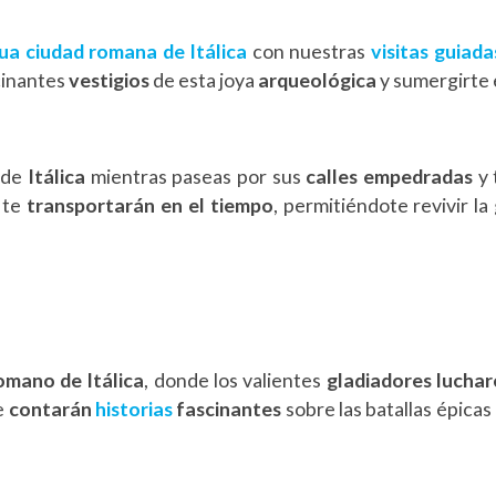
ua ciudad romana de Itálica
con nuestras
visitas guiada
cinantes
vestigios
de esta joya
arqueológica
y sumergirte 
 de
Itálica
mientras paseas por sus
calles empedradas
y
te
transportarán en el tiempo
, permitiéndote revivir l
omano de Itálica
, donde los valientes
gladiadores
luchar
e
contarán
historias
fascinantes
sobre las batallas épica