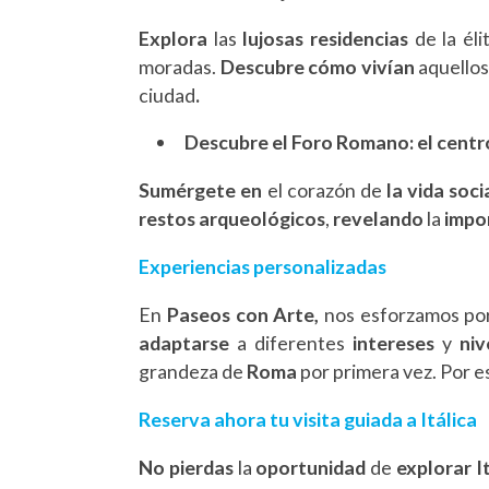
Explora
las
lujosas residencias
de la él
moradas.
Descubre cómo vivían
aquellos
ciudad
.
Descubre el Foro Romano: el centro 
Sumérgete en
el corazón de
la vida soci
restos arqueológicos
,
revelando
la
impo
Experiencias personalizadas
En
Paseos con Arte,
nos esforzamos po
adaptarse
a diferentes
intereses
y
ni
grandeza de
Roma
por primera vez. Por 
Reserva ahora tu visita guiada a Itálica
No pierdas
la
oportunidad
de
explorar I