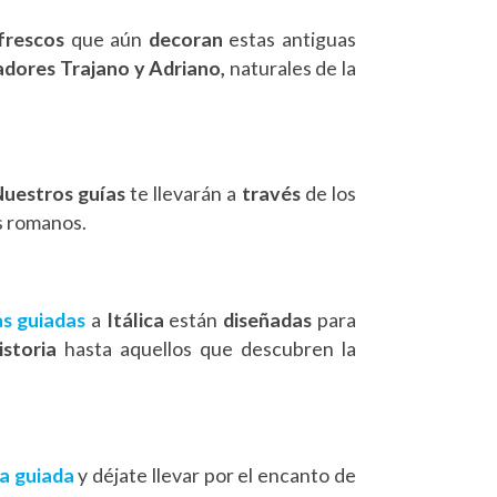
frescos
que aún
decoran
estas antiguas
dores Trajano y Adriano,
naturales de la
uestros guías
te llevarán a
través
de los
os romanos.
as guiadas
a
Itálica
están
diseñadas
para
istoria
hasta aquellos que descubren la
ta guiada
y déjate llevar por el encanto de