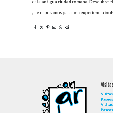
esta
antigua ciudad romana
.
Descubre
e
¡T
e esperamos
para una
experiencia ino
Visita
Visitas
Paseos 
Visitas
Paseos 