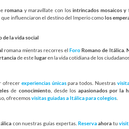
ite
romana
y maravíllate con los
intrincados mosaicos y 
 que influenciaron el destino del Imperio como
los empera
de la vida social
al
romana mientras recorres el
Foro
Romano de Itálica
.
N
rtancia
de este
lugar
en la vida cotidiana de los ciudadan
r ofrecer
experiencias únicas
para todos. Nuestras
visit
veles
de
conocimiento
, desde los
apasionados por la h
eso, ofrecemos
visitas guiadas a Itálica para colegios
.
tálica
con nuestras guías expertas.
Reserva
ahora
tu
visi