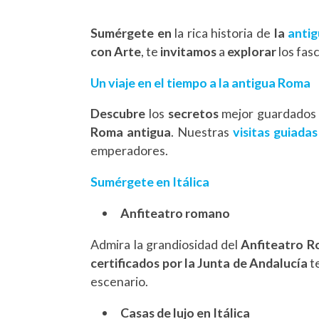
Sumérgete en
la rica historia de
la
antig
con Arte
, te
invitamos
a
explorar
los fas
Un viaje en el tiempo a la antigua Roma
Descubre
los
secretos
mejor guardados
Roma antigua
. Nuestras
visitas guiadas
emperadores.
Sumérgete en Itálica
Anfiteatro romano
Admira la grandiosidad del
Anfiteatro R
certificados por la Junta de Andalucía
t
escenario.
Casas de lujo en Itálica